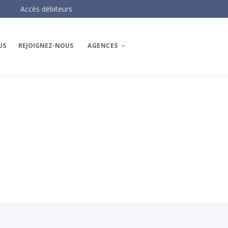
Accès débiteurs
US
REJOIGNEZ-NOUS
AGENCES
Les agences AH3
AH3 Paris Centre
AH3 Paris Ouest