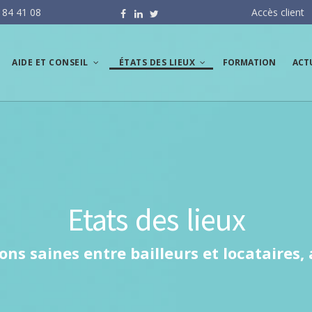
 84 41 08
Accès client
AIDE ET CONSEIL
ÉTATS DES LIEUX
FORMATION
ACT
Accompagnement
Tout savoir
administratif juridique et
judiciaire
Nos clients en parlent
le
Accompagnement et
prévention des risques
financiers
ire
Projets de
Etats des lieux
developpement et appui
stratégique RSE
ons saines entre bailleurs et locataires, 
RGPD
Prévention des risques
professionnels