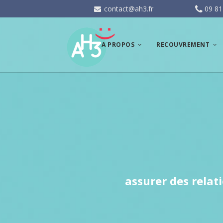
contact@ah3.fr
09 81
A PROPOS
RECOUVREMENT
A propos d’AH3
Accélération de
l’encaissement
AH3 : votre assistant
personnel
Recouvrement amiab
de créances
Equipe
Recouvrement judicia
de créances
Contact
Mentions légales et CGV
assurer des relati