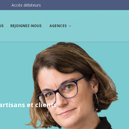
Accès débiteurs
US
REJOIGNEZ-NOUS
AGENCES
Les agences AH3
AH3 Paris Centre
AH3 Paris Ouest
artisans et clients