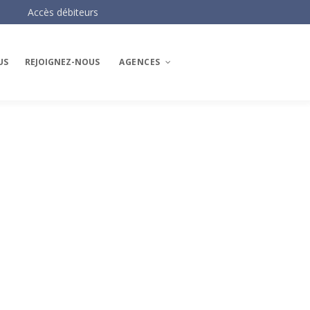
Accès débiteurs
US
REJOIGNEZ-NOUS
AGENCES
Les agences AH3
AH3 Paris Centre
AH3 Paris Ouest