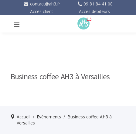
contact@ah3.fr
09 81 84 41 08
Accès client
Accès débiteurs
Business coffee AH3 à Versailles
Accueil
/
Evénements
/
Business coffee AH3 à
Versailles