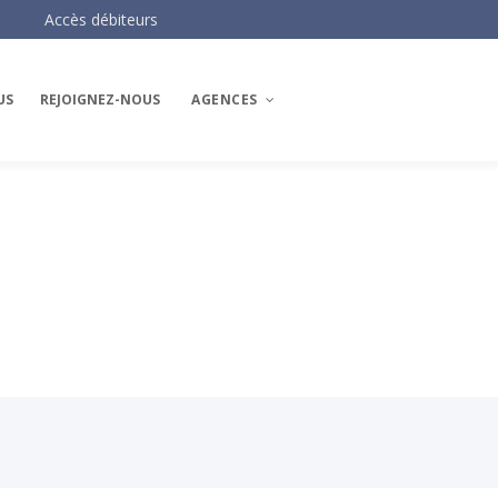
Accès débiteurs
US
REJOIGNEZ-NOUS
AGENCES
Les agences AH3
AH3 Paris Centre
AH3 Paris Ouest