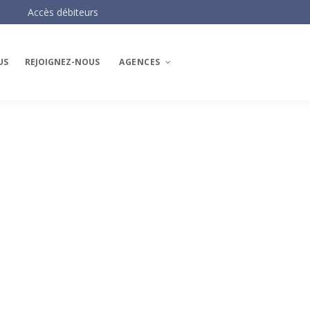
Accès débiteurs
US
REJOIGNEZ-NOUS
AGENCES
Les agences AH3
AH3 Paris Centre
AH3 Paris Ouest